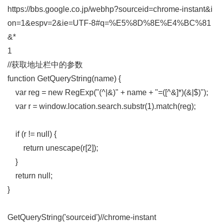
https://bbs.google.co.jp/webhp?sourceid=chrome-instant&i
on=1&espv=2&ie=UTF-8#q=%E5%8D%8E%E4%BC%81
&*
1
//获取地址栏中的参数
function GetQueryString(name) {
var reg = new RegExp("(^|&)" + name + "=([^&]*)(&|$)");
var r = window.location.search.substr(1).match(reg);
if (r != null) {
return unescape(r[2]);
}
return null;
}
GetQueryString('sourceid')//chrome-instant